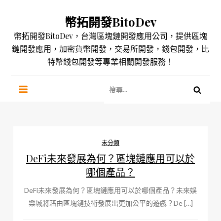
Skip
幣拓開發BitoDev
to
content
幣拓開發BitoDev，台灣區塊鏈開發應用公司，提供區塊
鏈開發應用，加密貨幣開發，交易所開發，錢包開發，比
特幣錢包開發等專業相關開發服務！
搜
尋
關
鍵
字:
未分類
DeFi未來發展為何？區塊鏈應用可以於
哪個產品？
DeFi未來發展為何？區塊鏈應用可以於哪個產品？未來娛
樂城將藉由區塊鏈技術發展出更加公平的遊戲？De […]