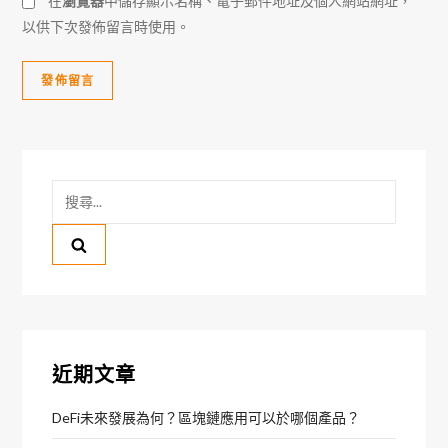
在
瀏覽器
中儲存顯示名稱、電子郵件地址及個人網站網址，
以供下次發佈留言時使用。
搜
尋
關
鍵
字:
近期文章
DeFi未來發展為何？區塊鏈應用可以於哪個產品？