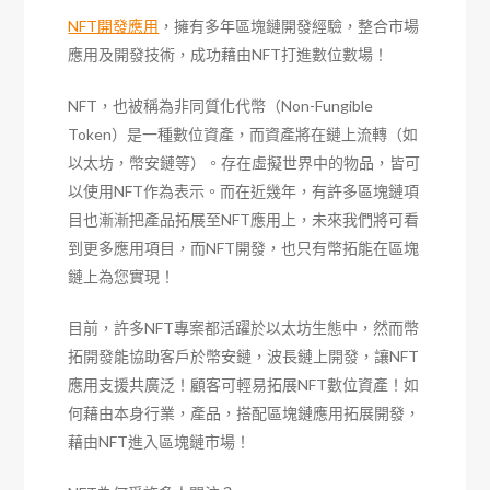
NFT開發應用
，擁有多年區塊鏈開發經驗，整合市場
應用及開發技術，成功藉由NFT打進數位數場！
NFT，也被稱為非同質化代幣（Non-Fungible
Token）是一種數位資產，而資產將在鏈上流轉（如
以太坊，幣安鏈等）。存在虛擬世界中的物品，皆可
以使用NFT作為表示。而在近幾年，有許多區塊鏈項
目也漸漸把產品拓展至NFT應用上，未來我們將可看
到更多應用項目，而NFT開發，也只有幣拓能在區塊
鏈上為您實現！
目前，許多NFT專案都活躍於以太坊生態中，然而幣
拓開發能協助客戶於幣安鏈，波長鏈上開發，讓NFT
應用支援共廣泛！顧客可輕易拓展NFT數位資產！如
何藉由本身行業，產品，搭配區塊鏈應用拓展開發，
藉由NFT進入區塊鏈市場！