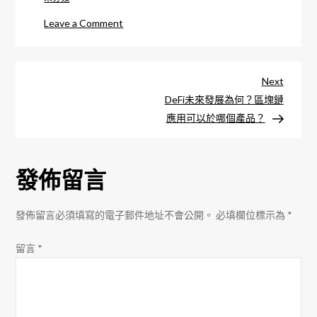
on
Leave a Comment
NFT
開
文
發
Next
Next
應
Post
DeFi未來發展為何？區塊鏈
章
用，
應用可以於哪個產品？
如
導
何
發佈留言
藉
覽
由
NFT
發佈留言必須填寫的電子郵件地址不會公開。
必填欄位標示為
*
拓
展
留言
*
數
位
資
產